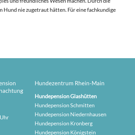
iles und freundliches Wesen machen. Durch die
m Hund nie zugetraut hätten. Für eine fachkundige
ension
Hundezentrum Rhein-Main
Fo
nachtung
Sie
Hundepension Glashütten
un
Hundepension Schmitten
Hundepension Niedernhausen
 Uhr
Hundepension Kronberg
Hundepension Königstein