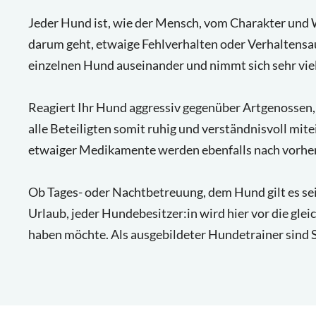
Jeder Hund ist, wie der Mensch, vom Charakter und 
darum geht, etwaige Fehlverhalten oder Verhaltensau
einzelnen Hund auseinander und nimmt sich sehr viel 
Reagiert Ihr Hund aggressiv gegenüber Artgenossen, 
Navigation
alle Beteiligten somit ruhig und verständnisvoll mi
überspringen
etwaiger Medikamente werden ebenfalls nach vorher
Ob Tages- oder Nachtbetreuung, dem Hund gilt es sei
Urlaub, jeder Hundebesitzer:in wird hier vor die gl
haben möchte. Als ausgebildeter Hundetrainer sind Si