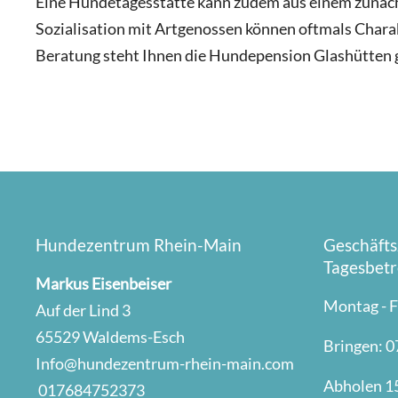
Eine Hundetagesstätte kann zudem aus einem zunächs
Sozialisation mit Artgenossen können oftmals Charak
Beratung steht Ihnen die Hundepension Glashütten g
Hundezentrum Rhein-Main
Geschäfts
Tagesbet
Markus Eisenbeiser
Montag - F
Auf der Lind 3
65529
Waldems-Esch
Bringen: 0
Info@hundezentrum-rhein-main.com
Abholen 15
017684752373